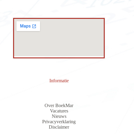
Informatie
Over BoekMar
Vacatures
Nieuws
Privacyverklaring
Discla
i
me
r