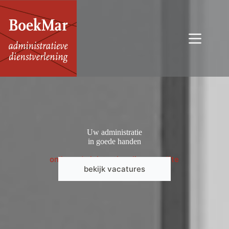
Ga
naar
de
inhoud
Uw administratie
in goede handen
online administratie
online aangifte
bekijk vacatures