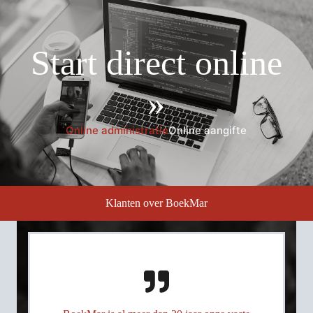
Start direct online
»
Online administratie
Online aangifte
Klanten over BoekMar