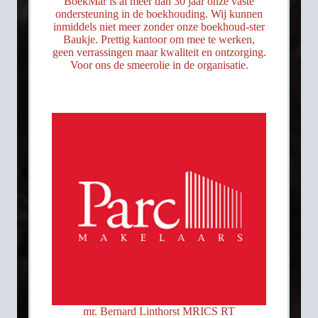
BoekMar is al meer dan 30 jaar onze vaste
ondersteuning in de boekhouding. Wij kunnen
inmiddels niet meer zonder onze boekhoud-ster
Baukje. Prettig kantoor om mee te werken,
geen verrassingen maar kwaliteit en ontzorging.
Voor ons de smeerolie in de organisatie.
mr. Bernard Linthorst MRICS RT