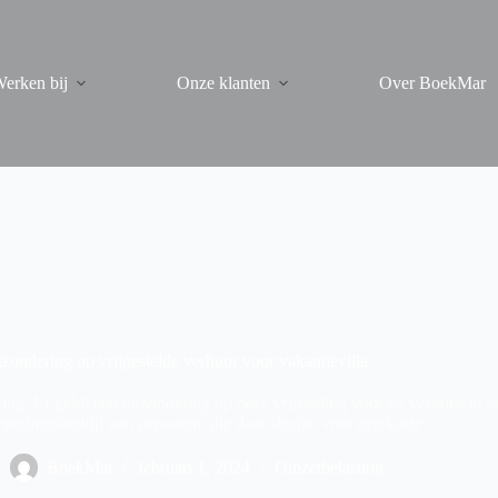
erken bij
Onze klanten
Over BoekMar
tzondering op vrijgestelde verhuur voor vakantievilla
ng. Er geldt een uitzondering op deze vrijstelling voor de verhuur in h
stedingsbedrijf aan personen, die daar slechts voor een korte
BoekMar
februari 1, 2024
Omzetbelasting