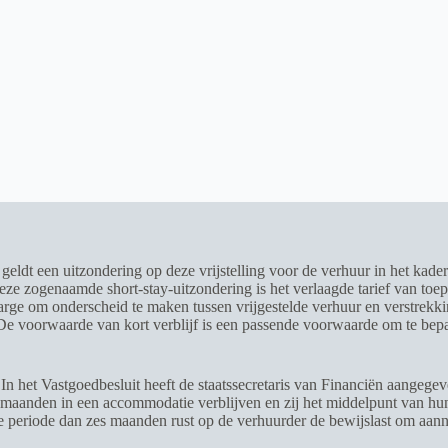
eldt een uitzondering op deze vrijstelling voor de verhuur in het kader
eze zogenaamde short-stay-uitzondering is het verlaagde tarief van toep
e om onderscheid te maken tussen vrijgestelde verhuur en verstrekkinge
e voorwaarde van kort verblijf is een passende voorwaarde om te bepalen
. In het Vastgoedbesluit heeft de staatssecretaris van Financiën aangegev
es maanden in een accommodatie verblijven en zij het middelpunt van hun
re periode dan zes maanden rust op de verhuurder de bewijslast om aanne