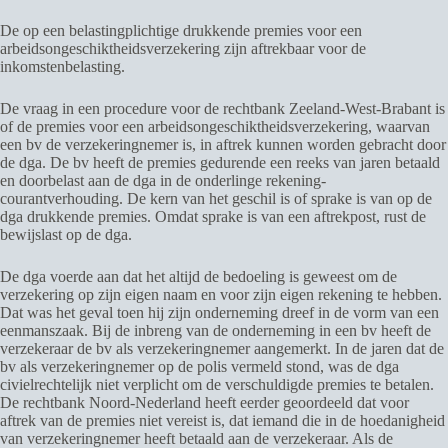
De op een belastingplichtige drukkende premies voor een
arbeidsongeschiktheidsverzekering zijn aftrekbaar voor de
inkomstenbelasting.
De vraag in een procedure voor de rechtbank Zeeland-West-Brabant is
of de premies voor een arbeidsongeschiktheidsverzekering, waarvan
een bv de verzekeringnemer is, in aftrek kunnen worden gebracht door
de dga. De bv heeft de premies gedurende een reeks van jaren betaald
en doorbelast aan de dga in de onderlinge rekening-
courantverhouding. De kern van het geschil is of sprake is van op de
dga drukkende premies. Omdat sprake is van een aftrekpost, rust de
bewijslast op de dga.
De dga voerde aan dat het altijd de bedoeling is geweest om de
verzekering op zijn eigen naam en voor zijn eigen rekening te hebben.
Dat was het geval toen hij zijn onderneming dreef in de vorm van een
eenmanszaak. Bij de inbreng van de onderneming in een bv heeft de
verzekeraar de bv als verzekeringnemer aangemerkt. In de jaren dat de
bv als verzekeringnemer op de polis vermeld stond, was de dga
civielrechtelijk niet verplicht om de verschuldigde premies te betalen.
De rechtbank Noord-Nederland heeft eerder geoordeeld dat voor
aftrek van de premies niet vereist is, dat iemand die in de hoedanigheid
van verzekeringnemer heeft betaald aan de verzekeraar. Als de