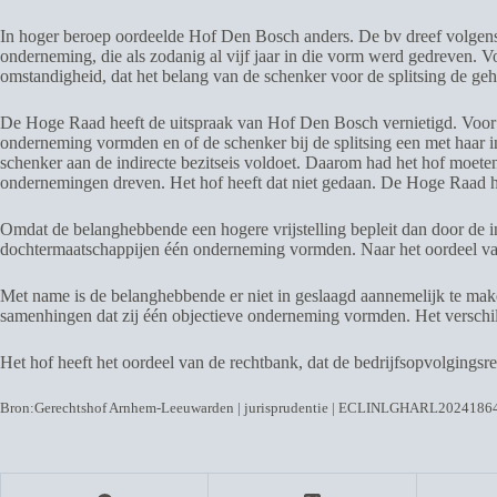
In hoger beroep oordeelde Hof Den Bosch anders. De bv dreef volgens 
onderneming, die als zodanig al vijf jaar in die vorm werd gedreven. V
omstandigheid, dat het belang van de schenker voor de splitsing de geh
De Hoge Raad heeft de uitspraak van Hof Den Bosch vernietigd. Voor d
onderneming vormden en of de schenker bij de splitsing een met haar 
schenker aan de indirecte bezitseis voldoet. Daarom had het hof moeten
ondernemingen dreven. Het hof heeft dat niet gedaan. De Hoge Raad
Omdat de belanghebbende een hogere vrijstelling bepleit dan door de in
dochtermaatschappijen één onderneming vormden. Naar het oordeel van h
Met name is de belanghebbende er niet in geslaagd aannemelijk te mak
samenhingen dat zij één objectieve onderneming vormden. Het verschil 
Het hof heeft het oordeel van de rechtbank, dat de bedrijfsopvolgingsre
Bron:Gerechtshof Arnhem-Leeuwarden | jurisprudentie | ECLINLGHARL20241864