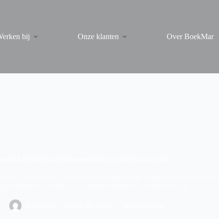
erken bij
Onze klanten
Over BoekMar
assing bedrijfsopvolgingsregeling na splitsing concern
delijke vrijstelling van schenk- of erfbelasting wordt verleend voor 
gsvermogen worden ook aanmerkelijkbelangaandelen in een
BoekMar
maart 28, 2024
Successiewet