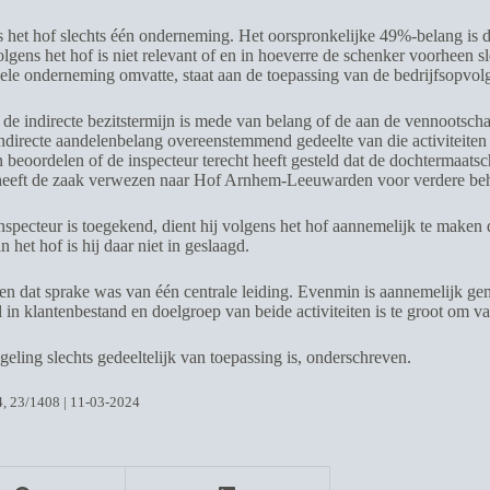
het hof slechts één onderneming. Het oorspronkelijke 49%-belang is do
olgens het hof is niet relevant of en in hoeverre de schenker voorheen 
ele onderneming omvatte, staat aan de toepassing van de bedrijfsopvolg
e indirecte bezitstermijn is mede van belang of de aan de vennootscha
indirecte aandelenbelang overeenstemmend gedeelte van die activiteite
 beoordelen of de inspecteur terecht heeft gesteld dat de dochtermaats
 heeft de zaak verwezen naar Hof Arnhem-Leeuwarden voor verdere be
specteur is toegekend, dient hij volgens het hof aannemelijk te maken 
et hof is hij daar niet in geslaagd.
en dat sprake was van één centrale leiding. Evenmin is aannemelijk ge
in klantenbestand en doelgroep van beide activiteiten is te groot om 
geling slechts gedeeltelijk van toepassing is, onderschreven.
, 23/1408 | 11-03-2024