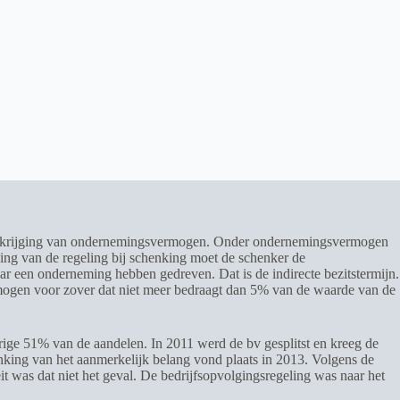
de verkrijging van ondernemingsvermogen. Onder ondernemingsvermogen
ing van de regeling bij schenking moet de schenker de
aar een onderneming hebben gedreven. Dat is de indirecte bezitstermijn.
mogen voor zover dat niet meer bedraagt dan 5% van de waarde van de
rige 51% van de aandelen. In 2011 werd de bv gesplitst en kreeg de
nking van het aanmerkelijk belang vond plaats in 2013. Volgens de
it was dat niet het geval. De bedrijfsopvolgingsregeling was naar het