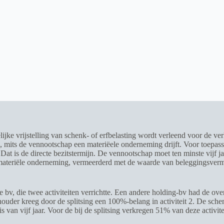
elijke vrijstelling van schenk- of erfbelasting wordt verleend voor 
mits de vennootschap een materiëele onderneming drijft. Voor toepass
Dat is de directe bezitstermijn. De vennootschap moet ten minste vijf j
 materiële onderneming, vermeerderd met de waarde van beleggingsver
bv, die twee activiteiten verrichtte. Een andere holding-bv had de ove
uder kreeg door de splitsing een 100%-belang in activiteit 2. De sche
van vijf jaar. Voor de bij de splitsing verkregen 51% van deze activite