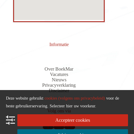
Informatie
Over BoekMar
Vacatures
Nieuws
Privacyverklaring
Discla
i
me
r
Deze website gebruikt
cookies (volgens ons privacybeleid)
voor de
beste gebruikerservaring. Selecteer hier uw voorkeur.
Volg ons via
Accepteer cookies