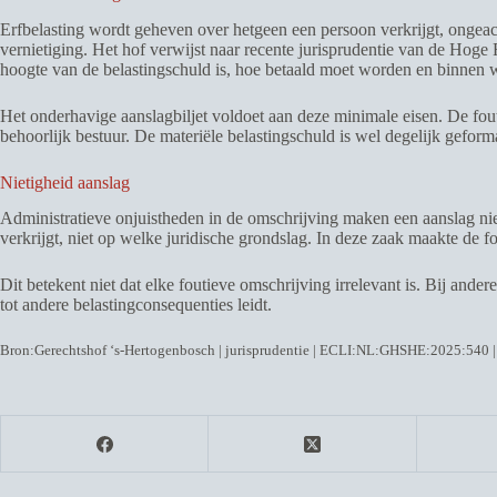
Erfbelasting wordt geheven over hetgeen een persoon verkrijgt, ongeach
vernietiging. Het hof verwijst naar recente jurisprudentie van de Hoge 
hoogte van de belastingschuld is, hoe betaald moet worden en binnen w
Het onderhavige aanslagbiljet voldoet aan deze minimale eisen. De fouti
behoorlijk bestuur. De materiële belastingschuld is wel degelijk geforma
Nietigheid aanslag
Administratieve onjuistheden in de omschrijving maken een aanslag niet
verkrijgt, niet op welke juridische grondslag. In deze zaak maakte de f
Dit betekent niet dat elke foutieve omschrijving irrelevant is. Bij ande
tot andere belastingconsequenties leidt.
Bron:Gerechtshof ‘s-Hertogenbosch | jurisprudentie | ECLI:NL:GHSHE:2025:540 