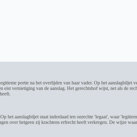
itieme portie na het overlijden van haar vader. Op het aanslagbiljet ver
ist vernietiging van de aanslag. Het gerechtshof wijst, net als de recht
heeft.
Op het aanslagbiljet staat inderdaad ten onrechte 'legaat', waar 'legitie
gen over hetgeen zij krachtens erfrecht heeft verkregen. De wijze waarop