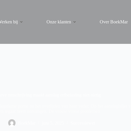
erken bij
Onze klanten
Over BoekMar
eve omschrijving maakt aanslag erfbelasting niet nietig
egitieme portie na het overlijden van haar vader. Op het aanslagbiljet v
een legaat heeft ontvangen. De vrouw vreest problemen
BoekMar
juni 5, 2025
Successiewet