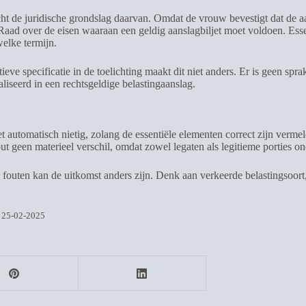
t de juridische grondslag daarvan. Omdat de vrouw bevestigt dat de aans
Raad over de eisen waaraan een geldig aanslagbiljet moet voldoen. Essent
elke termijn.
eve specificatie in de toelichting maakt dit niet anders. Er is geen sp
liseerd in een rechtsgeldige belastingaanslag.
 automatisch nietig, zolang de essentiële elementen correct zijn vermel
out geen materieel verschil, omdat zowel legaten als legitieme porties o
re fouten kan de uitkomst anders zijn. Denk aan verkeerde belastingsoort
| 25-02-2025