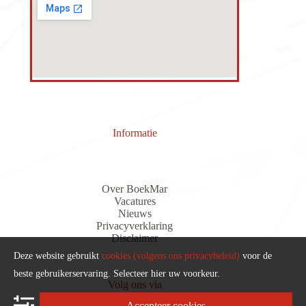
Informatie
Over BoekMar
Vacatures
Nieuws
Privacyverklaring
Discla
i
me
r
Deze website gebruikt
cookies (volgens ons privacybeleid)
voor de
beste gebruikerservaring. Selecteer hier uw voorkeur.
Volg ons via
Accepteer cookies