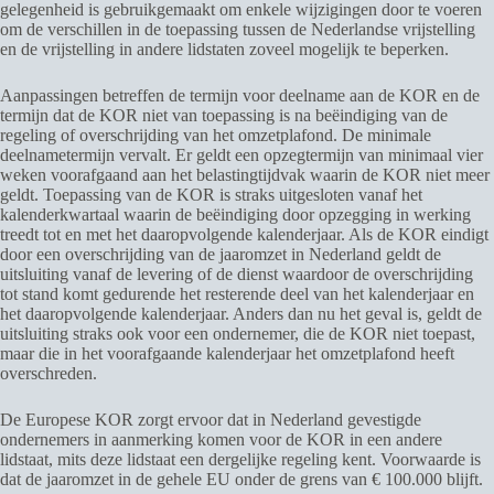
gelegenheid is gebruikgemaakt om enkele wijzigingen door te voeren
om de verschillen in de toepassing tussen de Nederlandse vrijstelling
en de vrijstelling in andere lidstaten zoveel mogelijk te beperken.
Aanpassingen betreffen de termijn voor deelname aan de KOR en de
termijn dat de KOR niet van toepassing is na beëindiging van de
regeling of overschrijding van het omzetplafond. De minimale
deelnametermijn vervalt. Er geldt een opzegtermijn van minimaal vier
weken voorafgaand aan het belastingtijdvak waarin de KOR niet meer
geldt. Toepassing van de KOR is straks uitgesloten vanaf het
kalenderkwartaal waarin de beëindiging door opzegging in werking
treedt tot en met het daaropvolgende kalenderjaar. Als de KOR eindigt
door een overschrijding van de jaaromzet in Nederland geldt de
uitsluiting vanaf de levering of de dienst waardoor de overschrijding
tot stand komt gedurende het resterende deel van het kalenderjaar en
het daaropvolgende kalenderjaar. Anders dan nu het geval is, geldt de
uitsluiting straks ook voor een ondernemer, die de KOR niet toepast,
maar die in het voorafgaande kalenderjaar het omzetplafond heeft
overschreden.
De Europese KOR zorgt ervoor dat in Nederland gevestigde
ondernemers in aanmerking komen voor de KOR in een andere
lidstaat, mits deze lidstaat een dergelijke regeling kent. Voorwaarde is
dat de jaaromzet in de gehele EU onder de grens van € 100.000 blijft.