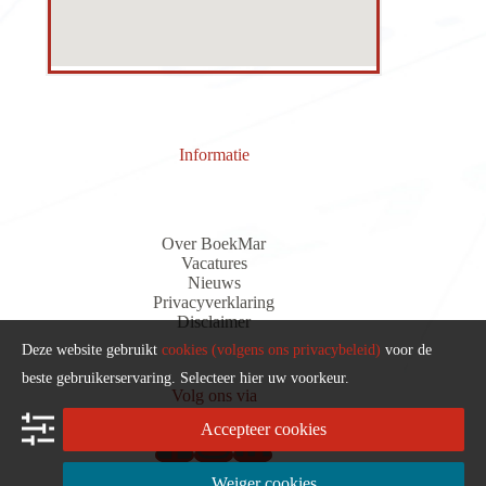
Informatie
Over BoekMar
Vacatures
Nieuws
Privacyverklaring
Discla
i
me
r
Deze website gebruikt
cookies (volgens ons privacybeleid)
voor de
beste gebruikerservaring. Selecteer hier uw voorkeur.
Volg ons via
Accepteer cookies
Weiger cookies