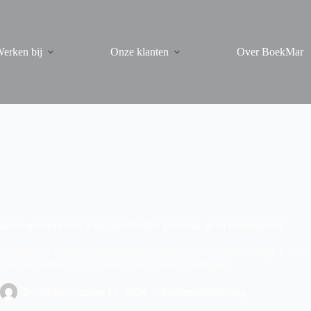
erken bij
Onze klanten
Over BoekMar
ald rendement box 3 niet inzichtelijk gemaakt: geen rechtsherstel
ing in box 3 van de inkomstenbelasting op stelselniveau in strijd is m
r als de heffing over voordeel uit sparen en beleggen
BoekMar
maart 14, 2024
Inkomstenbelasting