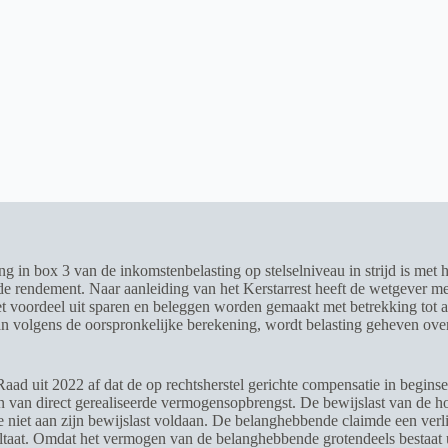
ng in box 3 van de inkomstenbelasting op stelselniveau in strijd is me
de rendement. Naar aanleiding van het Kerstarrest heeft de wetgever me
 voordeel uit sparen en beleggen worden gemaakt met betrekking tot a
n volgens de oorspronkelijke berekening, wordt belasting geheven over 
aad uit 2022 af dat de op rechtsherstel gerichte compensatie in beginsel
rmen van direct gerealiseerde vermogensopbrengst. De bewijslast van de 
niet aan zijn bewijslast voldaan. De belanghebbende claimde een verlie
ultaat. Omdat het vermogen van de belanghebbende grotendeels bestaat uit