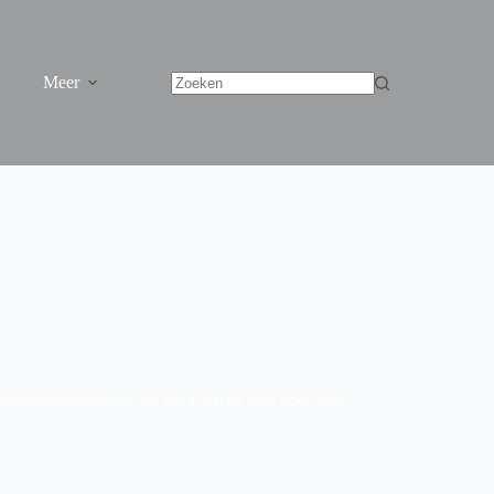
Meer
et het eigendomsrecht van het EVRM. Dat doet zich