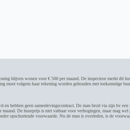
ning blijven wonen voor € 500 per maand. De inspecteur merkt dit huurre
ing moet volgens haar rekening worden gehouden met toekomstige huurver
wd en hebben geen samenlevingscontract. De man bezit via zijn bv een 
r maand. De huurprijs is niet vatbaar voor verhogingen, maar mag wel 
g onder opschortende voorwaarde. Nu de man is overleden, is de voorwa