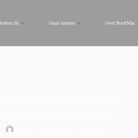
erken bij
Onze klanten
Over BoekMar
urrecht: rekening houden met indexatie en metterwoonclausule
jn woning blijven wonen voor € 500 per maand. De inspecteur merkt dit 
ing en legt een aanslag erfbelasting op. De vrouw vindt de
BoekMar
maart 12, 2026
Successiewet