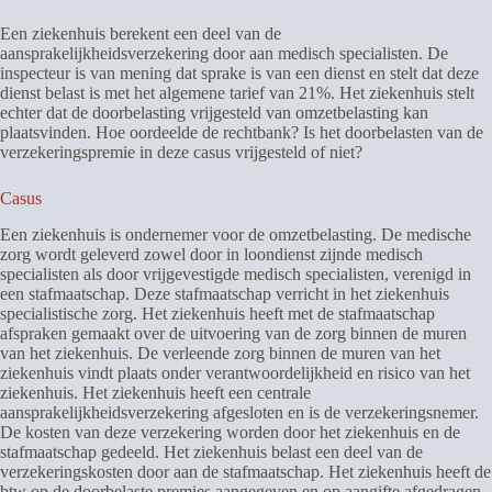
Een ziekenhuis berekent een deel van de
aansprakelijkheidsverzekering door aan medisch specialisten. De
inspecteur is van mening dat sprake is van een dienst en stelt dat deze
dienst belast is met het algemene tarief van 21%. Het ziekenhuis stelt
echter dat de doorbelasting vrijgesteld van omzetbelasting kan
plaatsvinden. Hoe oordeelde de rechtbank? Is het doorbelasten van de
verzekeringspremie in deze casus vrijgesteld of niet?
Casus
Een ziekenhuis is ondernemer voor de omzetbelasting. De medische
zorg wordt geleverd zowel door in loondienst zijnde medisch
specialisten als door vrijgevestigde medisch specialisten, verenigd in
een stafmaatschap. Deze stafmaatschap verricht in het ziekenhuis
specialistische zorg. Het ziekenhuis heeft met de stafmaatschap
afspraken gemaakt over de uitvoering van de zorg binnen de muren
van het ziekenhuis. De verleende zorg binnen de muren van het
ziekenhuis vindt plaats onder verantwoordelijkheid en risico van het
ziekenhuis. Het ziekenhuis heeft een centrale
aansprakelijkheidsverzekering afgesloten en is de verzekeringsnemer.
De kosten van deze verzekering worden door het ziekenhuis en de
stafmaatschap gedeeld. Het ziekenhuis belast een deel van de
verzekeringskosten door aan de stafmaatschap. Het ziekenhuis heeft de
btw op de doorbelaste premies aangegeven en op aangifte afgedragen.