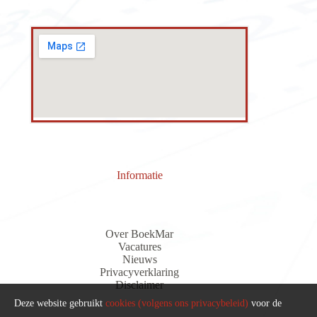
Informatie
Over BoekMar
Vacatures
Nieuws
Privacyverklaring
Discla
i
me
r
Deze website gebruikt
cookies (volgens ons privacybeleid)
voor de