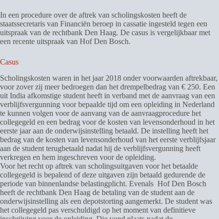
In een procedure over de aftrek van scholingskosten heeft de
staatssecretaris van Financiën beroep in cassatie ingesteld tegen een
uitspraak van de rechtbank Den Haag. De casus is vergelijkbaar met
een recente uitspraak van Hof Den Bosch.
Casus
Scholingskosten waren in het jaar 2018 onder voorwaarden aftrekbaar,
voor zover zij meer bedroegen dan het drempelbedrag van € 250. Een
uit India afkomstige student heeft in verband met de aanvraag van een
verblijfsvergunning voor bepaalde tijd om een opleiding in Nederland
te kunnen volgen voor de aanvang van de aanvraagprocedure het
collegegeld en een bedrag voor de kosten van levensonderhoud in het
eerste jaar aan de onderwijsinstelling betaald. De instelling heeft het
bedrag van de kosten van levensonderhoud van het eerste verblijfsjaar
aan de student terugbetaald nadat hij de verblijfsvergunning heeft
verkregen en hem ingeschreven voor de opleiding.
Voor het recht op aftrek van scholingsuitgaven voor het betaalde
collegegeld is bepalend of deze uitgaven zijn betaald gedurende de
periode van binnenlandse belastingplicht. Evenals Hof Den Bosch
heeft de rechtbank Den Haag de betaling van de student aan de
onderwijsinstelling als een depotstorting aangemerkt. De student was
het collegegeld pas verschuldigd op het moment van definitieve
inschrijving voor de opleiding. Die vond plaats nadat de