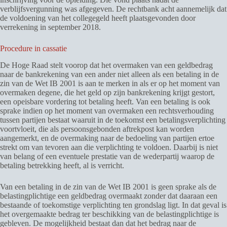
verblijfsvergunning was afgegeven. De rechtbank acht aannemelijk dat
de voldoening van het collegegeld heeft plaatsgevonden door
verrekening in september 2018.
Procedure in cassatie
De Hoge Raad stelt voorop dat het overmaken van een geldbedrag
naar de bankrekening van een ander niet alleen als een betaling in de
zin van de Wet IB 2001 is aan te merken in als er op het moment van
overmaken degene, die het geld op zijn bankrekening krijgt gestort,
een opeisbare vordering tot betaling heeft. Van een betaling is ook
sprake indien op het moment van overmaken een rechtsverhouding
tussen partijen bestaat waaruit in de toekomst een betalingsverplichting
voortvloeit, die als persoonsgebonden aftrekpost kan worden
aangemerkt, en de overmaking naar de bedoeling van partijen ertoe
strekt om van tevoren aan die verplichting te voldoen. Daarbij is niet
van belang of een eventuele prestatie van de wederpartij waarop de
betaling betrekking heeft, al is verricht.
Van een betaling in de zin van de Wet IB 2001 is geen sprake als de
belastingplichtige een geldbedrag overmaakt zonder dat daaraan een
bestaande of toekomstige verplichting ten grondslag ligt. In dat geval is
het overgemaakte bedrag ter beschikking van de belastingplichtige is
gebleven. De mogelijkheid bestaat dan dat het bedrag naar de