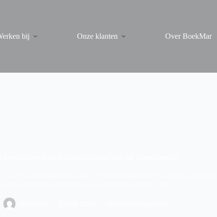
erken bij
Onze klanten
Over BoekMar
 herwaarderen via kapitaalrekening leidt tot winstcorrectie
Na een computercrash raken zij hun administratie kwijt. Om de aangifte
actuele prijzen in plaats van de historische kostprijs. Het
BoekMar
juni 4, 2026
Ondernemingswinst