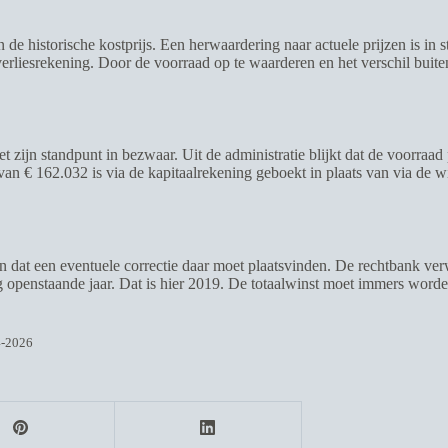
n de historische kostprijs. Een herwaardering naar actuele prijzen is 
 verliesrekening. Door de voorraad op te waarderen en het verschil buite
et zijn standpunt in bezwaar. Uit de administratie blijkt dat de voorraa
n € 162.032 is via de kapitaalrekening geboekt in plaats van via de w
en dat een eventuele correctie daar moet plaatsvinden. De rechtbank verw
g openstaande jaar. Dat is hier 2019. De totaalwinst moet immers worde
4-2026