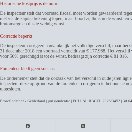
Historische kostprijs is de norm
De inspecteur stelt dat voorraad fiscaal moet worden gewaardeerd tege
niet via de kapitaalrekening lopen, maar hoort zij thuis in de winst- en
brutomarge en dus te weinig winst.
Correctie beperkt
De inspecteur corrigeert aanvankelijk het volledige verschil, maar herzi
31 december 2018 een voorraad vermeldt van € 177.968. Het verschil va
voor 50% gerechtigd is tot de winst, bedraagt zijn correctie € 81.016.
Foutenleer biedt geen soelaas
De ondernemer stelt dat de oorzaak van het verschil in oude jaren ligt 
inspecteur deze op grond van de foutenleer corrigeren in het oudste no
uitgesloten.
Bron:Rechtbank Gelderland | jurisprudentie | ECLI:NL:RBGEL:2026:3452 | 30-0