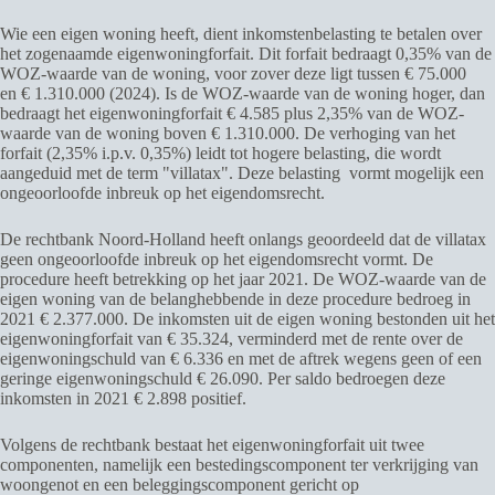
Wie een eigen woning heeft, dient inkomstenbelasting te betalen over
het zogenaamde eigenwoningforfait. Dit forfait bedraagt 0,35% van de
WOZ-waarde van de woning, voor zover deze ligt tussen € 75.000
en € 1.310.000 (2024). Is de WOZ-waarde van de woning hoger, dan
bedraagt het eigenwoningforfait € 4.585 plus 2,35% van de WOZ-
waarde van de woning boven € 1.310.000. De verhoging van het
forfait (2,35% i.p.v. 0,35%) leidt tot hogere belasting, die wordt
aangeduid met de term "villatax". Deze belasting vormt mogelijk een
ongeoorloofde inbreuk op het eigendomsrecht.
De rechtbank Noord-Holland heeft onlangs geoordeeld dat de villatax
geen ongeoorloofde inbreuk op het eigendomsrecht vormt. De
procedure heeft betrekking op het jaar 2021. De WOZ-waarde van de
eigen woning van de belanghebbende in deze procedure bedroeg in
2021 € 2.377.000. De inkomsten uit de eigen woning bestonden uit het
eigenwoningforfait van € 35.324, verminderd met de rente over de
eigenwoningschuld van € 6.336 en met de aftrek wegens geen of een
geringe eigenwoningschuld € 26.090. Per saldo bedroegen deze
inkomsten in 2021 € 2.898 positief.
Volgens de rechtbank bestaat het eigenwoningforfait uit twee
componenten, namelijk een bestedingscomponent ter verkrijging van
woongenot en een beleggingscomponent gericht op