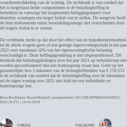
waardeontwikkeling van de woning. De rechtbank is van oordeel dat
het is toegestaan beide componenten in de belastingheffing te
betrekken en vanwege het toegenomen beleggingsaspect voor
duurdere woningen een hoger forfait vast te stellen. De wetgever heeft
de hem toekomende ruime beoordelingsmarge niet overschreden door
dit hogere forfait in te voeren.
De rechtbank merkt op dat door het effect van de hypotheekrenteaftrek
en de aftrek wegens geen of een geringe eigenwoningschuld in het jaar
2021 over maximaal 10% van het eigenwoningforfait belasting
verschuldigd is. Deze heffingsgrondslag is niet disproportioneel. Dit
betekent dat belastingplichtigen over het jaar 2021 op stelselniveau niet
worden geconfronteerd met een buitensporig zware last. Gelet op het
gezamenlijke box 1-inkomen van de belanghebbenden van € 150.553
is de rechtbank van oordeel dat de belastingheffing over de inkomsten
uit de eigen woning over 2021 niet leidt tot een individuele en
buitensporige last.
Bron:Rechtbank Noord-Holland | jurisprudentie | ECLINLRBNHO202410912,
HAA 24/211 | 14-10-2024
VORIGE
VOLGENDE