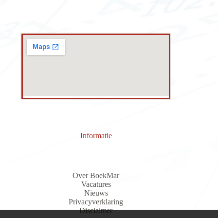
Informatie
Over BoekMar
Vacatures
Nieuws
Privacyverklaring
Discla
i
me
r