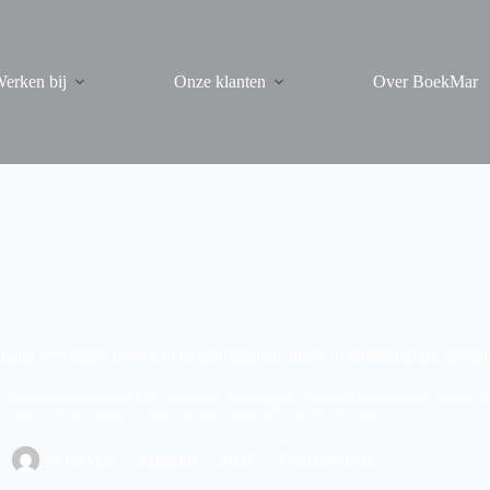
erken bij
Onze klanten
Over BoekMar
matig verkregen bewijs in belastingzaken alleen in uitzonderlijke geval
kt voor belastingheffing, ondanks mogelijke onrechtmatigheden bij de 
vraag en de vraag of het 'zozeer indruist'-criterium, dat
BoekMar
augustus 7, 2025
Formeel recht