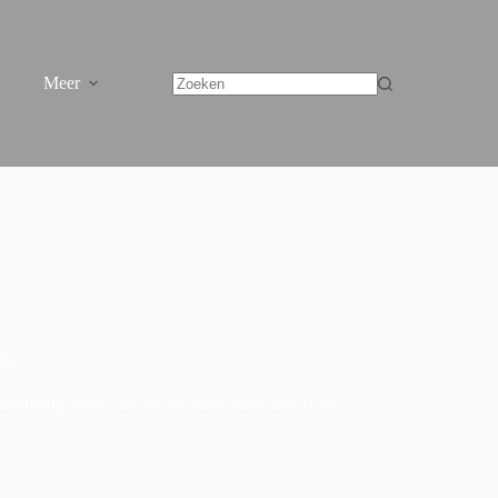
Meer
len
verkrijging ervan? De Hoge Raad buigt zich over