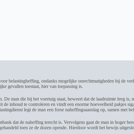
 voor belastingheffing, ondanks mogelijke onrechtmatigheden bij de ve
ijke gevallen toestaat, hier van toepassing is.
. De man die bij het voertuig staat, beweert dat de laadruimte leeg is,
luit de inhoud te controleren en vindt een enorme hoeveelheid pakjes s
stingdienst legt de man een forse naheffingsaanslag op, samen met bel
ank dat de naheffing terecht is. Vervolgens gaat de man in hoger beroep
 gehandeld toen ze de dozen opende. Hierdoor wordt het bewijs uitgeslo