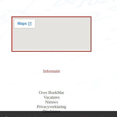
Informatie
Over BoekMar
Vacatures
Nieuws
Privacyverklaring
Discla
i
me
r