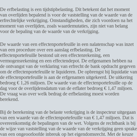
De erfbelasting is een tijdstipbelasting. Dit betekent dat het moment
van overlijden bepalend is voor de vaststelling van de waarde van de
erfrechtelijke verkrijging. Omstandigheden, die zich voordoen na het
moment van overlijden, zoals waardemutaties, zijn niet van belang
voor de bepaling van de waarde van de verkrijging.
De waarde van een effectenportefeuille in een nalatenschap was inzet
van een procedure over een aanslag erfbelasting. De
effectenportefeuille bestond uit een effectenrekening, een
vermogensrekening en een effectendepot. De erfgenamen hebben na
de ontvangst van de verklaring van erfrecht de bank opdracht gegeven
om de effectenportefeuille te liquideren. De opbrengst bij liquidatie van
de effectenportefeuille is aan de erfgenamen uitgekeerd. De uitkering
bedroeg € 1,26 miljoen. De waarde van de effectenportefeuille op de
dag voor de overlijdensdatum van de erflater bedroeg € 1,47 miljoen.
De vraag was over welk bedrag de erfbelasting moest worden
berekend.
Bij de berekening van de belaste verkrijging is de inspecteur uitgegaan
van een waarde van de effectenportefeuille van € 1,47 miljoen. Dat is
overeenkomstig de bepalingen van de wet. Volgens de rechtbank is bij
de wijze van vaststelling van de waarde van de verkrijging geen sprake
van een ongeoorloofde inbreuk op het eigendomsrecht. Met de keuze