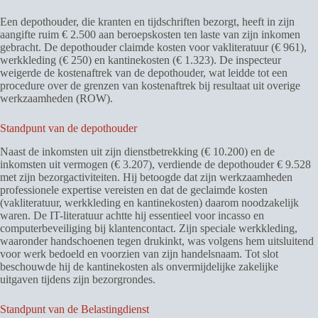
Een depothouder, die kranten en tijdschriften bezorgt, heeft in zijn
aangifte ruim € 2.500 aan beroepskosten ten laste van zijn inkomen
gebracht. De depothouder claimde kosten voor vakliteratuur (€ 961),
werkkleding (€ 250) en kantinekosten (€ 1.323). De inspecteur
weigerde de kostenaftrek van de depothouder, wat leidde tot een
procedure over de grenzen van kostenaftrek bij resultaat uit overige
werkzaamheden (ROW).
Standpunt van de depothouder
Naast de inkomsten uit zijn dienstbetrekking (€ 10.200) en de
inkomsten uit vermogen (€ 3.207), verdiende de depothouder € 9.528
met zijn bezorgactiviteiten. Hij betoogde dat zijn werkzaamheden
professionele expertise vereisten en dat de geclaimde kosten
(vakliteratuur, werkkleding en kantinekosten) daarom noodzakelijk
waren. De IT-literatuur achtte hij essentieel voor incasso en
computerbeveiliging bij klantencontact. Zijn speciale werkkleding,
waaronder handschoenen tegen drukinkt, was volgens hem uitsluitend
voor werk bedoeld en voorzien van zijn handelsnaam. Tot slot
beschouwde hij de kantinekosten als onvermijdelijke zakelijke
uitgaven tijdens zijn bezorgrondes.
Standpunt van de Belastingdienst