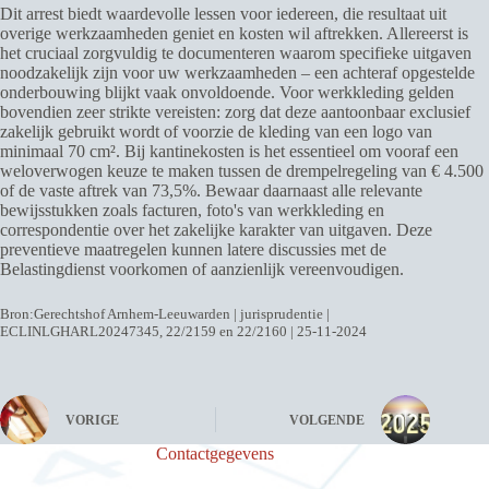
Dit arrest biedt waardevolle lessen voor iedereen, die resultaat uit
overige werkzaamheden geniet en kosten wil aftrekken. Allereerst is
het cruciaal zorgvuldig te documenteren waarom specifieke uitgaven
noodzakelijk zijn voor uw werkzaamheden – een achteraf opgestelde
onderbouwing blijkt vaak onvoldoende. Voor werkkleding gelden
bovendien zeer strikte vereisten: zorg dat deze aantoonbaar exclusief
zakelijk gebruikt wordt of voorzie de kleding van een logo van
minimaal 70 cm². Bij kantinekosten is het essentieel om vooraf een
weloverwogen keuze te maken tussen de drempelregeling van € 4.500
of de vaste aftrek van 73,5%. Bewaar daarnaast alle relevante
bewijsstukken zoals facturen, foto's van werkkleding en
correspondentie over het zakelijke karakter van uitgaven. Deze
preventieve maatregelen kunnen latere discussies met de
Belastingdienst voorkomen of aanzienlijk vereenvoudigen.
Bron:Gerechtshof Arnhem-Leeuwarden | jurisprudentie |
ECLINLGHARL20247345, 22/2159 en 22/2160 | 25-11-2024
VORIGE
VOLGENDE
Contactgegevens