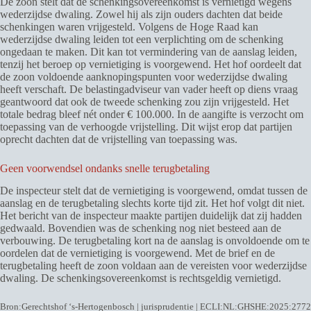
De zoon stelt dat de schenkingsovereenkomst is vernietigd wegens
wederzijdse dwaling. Zowel hij als zijn ouders dachten dat beide
schenkingen waren vrijgesteld. Volgens de Hoge Raad kan
wederzijdse dwaling leiden tot een verplichting om de schenking
ongedaan te maken. Dit kan tot vermindering van de aanslag leiden,
tenzij het beroep op vernietiging is voorgewend. Het hof oordeelt dat
de zoon voldoende aanknopingspunten voor wederzijdse dwaling
heeft verschaft. De belastingadviseur van vader heeft op diens vraag
geantwoord dat ook de tweede schenking zou zijn vrijgesteld. Het
totale bedrag bleef nét onder € 100.000. In de aangifte is verzocht om
toepassing van de verhoogde vrijstelling. Dit wijst erop dat partijen
oprecht dachten dat de vrijstelling van toepassing was.
Geen voorwendsel ondanks snelle terugbetaling
De inspecteur stelt dat de vernietiging is voorgewend, omdat tussen de
aanslag en de terugbetaling slechts korte tijd zit. Het hof volgt dit niet.
Het bericht van de inspecteur maakte partijen duidelijk dat zij hadden
gedwaald. Bovendien was de schenking nog niet besteed aan de
verbouwing. De terugbetaling kort na de aanslag is onvoldoende om te
oordelen dat de vernietiging is voorgewend. Met de brief en de
terugbetaling heeft de zoon voldaan aan de vereisten voor wederzijdse
dwaling. De schenkingsovereenkomst is rechtsgeldig vernietigd.
Bron:Gerechtshof ‘s-Hertogenbosch | jurisprudentie | ECLI:NL:GHSHE:2025:2772