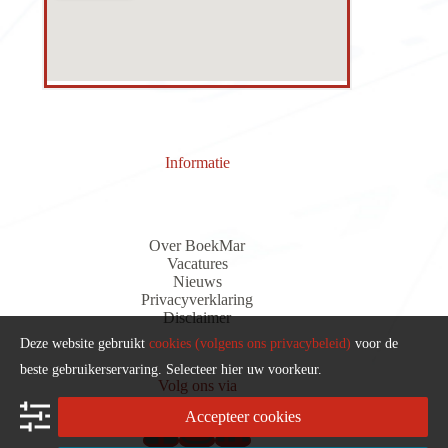
Informatie
Over BoekMar
Vacatures
Nieuws
Privacyverklaring
Discla
i
me
r
Deze website gebruikt
cookies (volgens ons privacybeleid)
voor de
beste gebruikerservaring. Selecteer hier uw voorkeur.
Volg ons via
Accepteer cookies