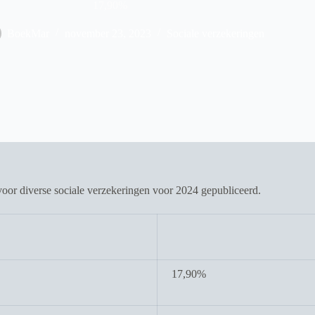
17,90%
BoekMar
november 23, 2023
Sociale verzekeringen
oor diverse sociale verzekeringen voor 2024 gepubliceerd.
17,90%