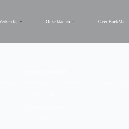
erken bij
Onze klanten
Over BoekMar
Premiepercentages 2024
centages en enkele bedragen voor diverse sociale verzekeringen voor 
Omschrijving
Percentage of bedrag
AOW