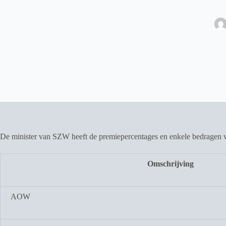
De minister van SZW heeft de premiepercentages en enkele bedragen v
Omschrijving
AOW