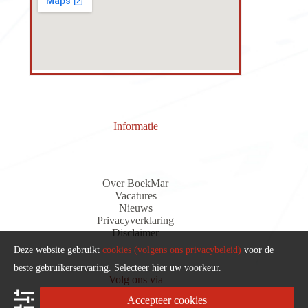
Informatie
Over BoekMar
Vacatures
Nieuws
Privacyverklaring
Discla
i
me
r
Deze website gebruikt
cookies (volgens ons privacybeleid)
voor de
beste gebruikerservaring. Selecteer hier uw voorkeur.
Volg ons via
Accepteer cookies