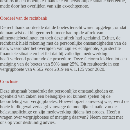
destijds in een moeilijke financiële en persoonlijke situatie verkeerde,
mede door het overlijden van zijn ex-echtgenote.
Oordeel van de rechtbank
De rechtbank oordeelde dat de boetes terecht waren opgelegd, omdat
de man wist dat hij geen recht meer had op de aftrek van
alimentatiebetalingen en toch deze aftrek had geclaimd. Echter, de
rechtbank hield rekening met de persoonlijke omstandigheden van de
man, waaronder het overlijden van zijn ex-echtgenote, zijn slechte
financiële situatie en het feit dat hij volledige medewerking
heeft verleend gedurende de procedure. Deze factoren leidden tot een
matiging van de boetes van 50% naar 25%. Dit resulteerde in een
vergrijpboete van € 562 voor 2019 en € 1.125 voor 2020.
Conclusie
Deze uitspraak benadrukt dat persoonlijke omstandigheden en
openheid van zaken een belangrijke rol kunnen spelen bij de
beoordeling van vergrijpboetes. Hoewel opzet aanwezig was, werd de
boete in dit geval verlaagd vanwege de moeilijke situatie van de
belastingplichtige en zijn medewerking tijdens het proces. Heeft u
vragen over vergrijpboetes of matiging daarvan? Neem contact met
ons op voor deskundig advies.