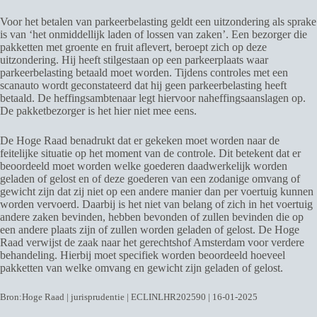
Voor het betalen van parkeerbelasting geldt een uitzondering als sprake
is van ‘het onmiddellijk laden of lossen van zaken’. Een bezorger die
pakketten met groente en fruit aflevert, beroept zich op deze
uitzondering. Hij heeft stilgestaan op een parkeerplaats waar
parkeerbelasting betaald moet worden. Tijdens controles met een
scanauto wordt geconstateerd dat hij geen parkeerbelasting heeft
betaald. De heffingsambtenaar legt hiervoor naheffingsaanslagen op.
De pakketbezorger is het hier niet mee eens.
De Hoge Raad benadrukt dat er gekeken moet worden naar de
feitelijke situatie op het moment van de controle. Dit betekent dat er
beoordeeld moet worden welke goederen daadwerkelijk worden
geladen of gelost en of deze goederen van een zodanige omvang of
gewicht zijn dat zij niet op een andere manier dan per voertuig kunnen
worden vervoerd. Daarbij is het niet van belang of zich in het voertuig
andere zaken bevinden, hebben bevonden of zullen bevinden die op
een andere plaats zijn of zullen worden geladen of gelost. De Hoge
Raad verwijst de zaak naar het gerechtshof Amsterdam voor verdere
behandeling. Hierbij moet specifiek worden beoordeeld hoeveel
pakketten van welke omvang en gewicht zijn geladen of gelost.
Bron:Hoge Raad | jurisprudentie | ECLINLHR202590 | 16-01-2025