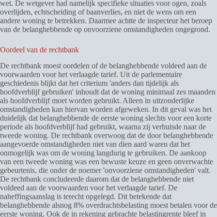
wet. De wetgever had namelijk specifieke situaties voor ogen, zoals
overlijden, echtscheiding of baanverlies, en niet de wens om een
andere woning te betrekken. Daarmee achtte de inspecteur het beroep
van de belanghebbende op onvoorziene omstandigheden ongegrond.
Oordeel van de rechtbank
De rechtbank moest oordelen of de belanghebbende voldeed aan de
voorwaarden voor het verlaagde tarief. Uit de parlementaire
geschiedenis blijkt dat het criterium 'anders dan tijdelijk als
hoofdverblijf gebruiken' inhoudt dat de woning minimaal zes maanden
als hoofdverblijf moet worden gebruikt. Alleen in uitzonderlijke
omstandigheden kan hiervan worden afgeweken. In dit geval was het
duidelijk dat belanghebbende de eerste woning slechts voor een korte
periode als hoofdverblijf had gebruikt, waarna zij verhuisde naar de
tweede woning. De rechtbank overwoog dat de door belanghebbende
aangevoerde omstandigheden niet van dien aard waren dat het
onmogelijk was om de woning langdurig te gebruiken. De aankoop
van een tweede woning was een bewuste keuze en geen onverwachte
gebeurtenis, die onder de noemer 'onvoorziene omstandigheden' valt.
De rechtbank concludeerde daarom dat de belanghebbende niet
voldeed aan de voorwaarden voor het verlaagde tarief. De
naheffingsaanslag is terecht opgelegd. Dit betekende dat
belanghebbende alsnog 8% overdrachtsbelasting moest betalen voor de
eerste woning. Ook de in rekening gebrachte belastingrente bleef in