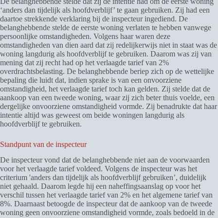
De belanghebbende stelde dat zij de intentie had om de eerste woning
‘anders dan tijdelijk als hoofdverblijf’ te gaan gebruiken. Zij had een
daartoe strekkende verklaring bij de inspecteur ingediend. De
belanghebbende stelde de eerste woning verlaten te hebben vanwege
persoonlijke omstandigheden. Volgens haar waren deze
omstandigheden van dien aard dat zij redelijkerwijs niet in staat was de
woning langdurig als hoofdverblijf te gebruiken. Daarom was zij van
mening dat zij recht had op het verlaagde tarief van 2%
overdrachtsbelasting. De belanghebbende beriep zich op de wettelijke
bepaling die luidt dat, indien sprake is van een onvoorziene
omstandigheid, het verlaagde tarief toch kan gelden. Zij stelde dat de
aankoop van een tweede woning, waar zij zich beter thuis voelde, een
dergelijke onvoorziene omstandigheid vormde. Zij benadrukte dat haar
intentie altijd was geweest om beide woningen langdurig als
hoofdverblijf te gebruiken.
Standpunt van de inspecteur
De inspecteur vond dat de belanghebbende niet aan de voorwaarden
voor het verlaagde tarief voldeed. Volgens de inspecteur was het
criterium 'anders dan tijdelijk als hoofdverblijf gebruiken’, duidelijk
niet gehaald. Daarom legde hij een naheffingsaanslag op voor het
verschil tussen het verlaagde tarief van 2% en het algemene tarief van
8%. Daarnaast betoogde de inspecteur dat de aankoop van de tweede
woning geen onvoorziene omstandigheid vormde, zoals bedoeld in de