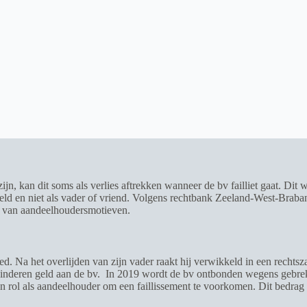
 zijn, kan dit soms als verlies aftrekken wanneer de bv failliet gaat. D
deld en niet als vader of vriend. Volgens rechtbank Zeeland-West-Braban
n van aandeelhoudersmotieven.
. Na het overlijden van zijn vader raakt hij verwikkeld in een rechtsz
e kinderen geld aan de bv. In 2019 wordt de bv ontbonden wegens gebr
 zijn rol als aandeelhouder om een faillissement te voorkomen. Dit bedrag w