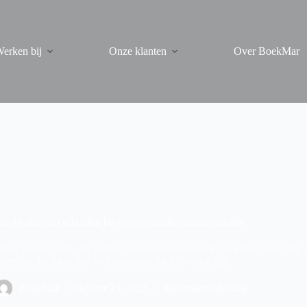
erken bij
Onze klanten
Over BoekMar
licht aflossen schulden bv is geen aandeelhoudersmotief
 zijn, kan dit soms als verlies aftrekken wanneer de bv failliet gaat. D
deelhouder moet dan wel aantonen dat hij vanuit zijn
BoekMar
oktober 23, 2025
Inkomstenbelasting