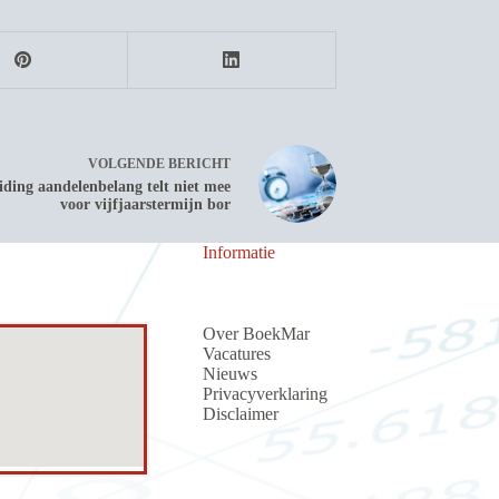
VOLGENDE
BERICHT
iding aandelenbelang telt niet mee
voor vijfjaarstermijn bor
Informatie
Over BoekMar
Vacatures
Nieuws
Privacyverklaring
Discla
i
me
r