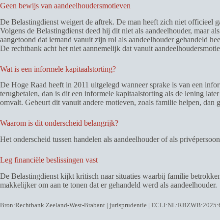
Geen bewijs van aandeelhoudersmotieven
De Belastingdienst weigert de aftrek. De man heeft zich niet officieel g
Volgens de Belastingdienst deed hij dit niet als aandeelhouder, maar al
aangetoond dat iemand vanuit zijn rol als aandeelhouder gehandeld heef
De rechtbank acht het niet aannemelijk dat vanuit aandeelhoudersmotie
Wat is een informele kapitaalstorting?
De Hoge Raad heeft in 2011 uitgelegd wanneer sprake is van een informe
terugbetalen, dan is dit een informele kapitaalstorting als de lening l
omvalt. Gebeurt dit vanuit andere motieven, zoals familie helpen, dan ge
Waarom is dit onderscheid belangrijk?
Het onderscheid tussen handelen als aandeelhouder of als privépersoon
Leg financiële beslissingen vast
De Belastingdienst kijkt kritisch naar situaties waarbij familie betrokk
makkelijker om aan te tonen dat er gehandeld werd als aandeelhouder.
Bron:Rechtbank Zeeland-West-Brabant | jurisprudentie | ECLI:NL:RBZWB:2025: