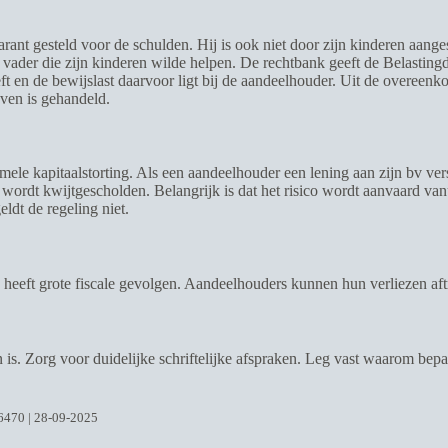
arant gesteld voor de schulden. Hij is ook niet door zijn kinderen aange
s vader die zijn kinderen wilde helpen. De rechtbank geeft de Belasting
t en de bewijslast daarvoor ligt bij de aandeelhouder. Uit de overeenko
ven is gehandeld.
le kapitaalstorting. Als een aandeelhouder een lening aan zijn bv verst
ater wordt kwijtgescholden. Belangrijk is dat het risico wordt aanvaard 
ldt de regeling niet.
 heeft grote fiscale gevolgen. Aandeelhouders kunnen hun verliezen af
en is. Zorg voor duidelijke schriftelijke afspraken. Leg vast waarom bep
6470 | 28-09-2025