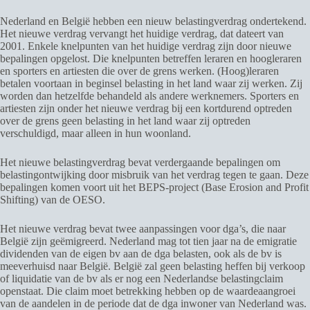
Nederland en België hebben een nieuw belastingverdrag ondertekend.
Het nieuwe verdrag vervangt het huidige verdrag, dat dateert van
2001. Enkele knelpunten van het huidige verdrag zijn door nieuwe
bepalingen opgelost. Die knelpunten betreffen leraren en hoogleraren
en sporters en artiesten die over de grens werken. (Hoog)leraren
betalen voortaan in beginsel belasting in het land waar zij werken. Zij
worden dan hetzelfde behandeld als andere werknemers. Sporters en
artiesten zijn onder het nieuwe verdrag bij een kortdurend optreden
over de grens geen belasting in het land waar zij optreden
verschuldigd, maar alleen in hun woonland.
Het nieuwe belastingverdrag bevat verdergaande bepalingen om
belastingontwijking door misbruik van het verdrag tegen te gaan. Deze
bepalingen komen voort uit het BEPS-project (Base Erosion and Profit
Shifting) van de OESO.
Het nieuwe verdrag bevat twee aanpassingen voor dga’s, die naar
België zijn geëmigreerd. Nederland mag tot tien jaar na de emigratie
dividenden van de eigen bv aan de dga belasten, ook als de bv is
meeverhuisd naar België. België zal geen belasting heffen bij verkoop
of liquidatie van de bv als er nog een Nederlandse belastingclaim
openstaat. Die claim moet betrekking hebben op de waardeaangroei
van de aandelen in de periode dat de dga inwoner van Nederland was.