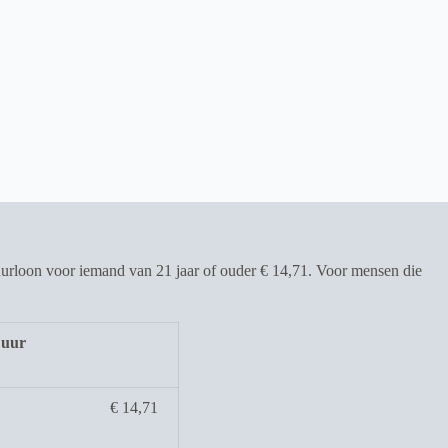
urloon voor iemand van 21 jaar of ouder € 14,71. Voor mensen die
 uur
€ 14,71