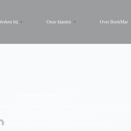
erken bij
Onze klanten
Over BoekMar
Minimumuurloon naar € 14,71
 halfjaarlijks gewijzigd. Per 1 januari 2026 bedraagt het minimumuu
or mensen die jonger zijn dan 21 jaar gelden van het
BoekMar
oktober 9, 2025
Sociale verzekeringen