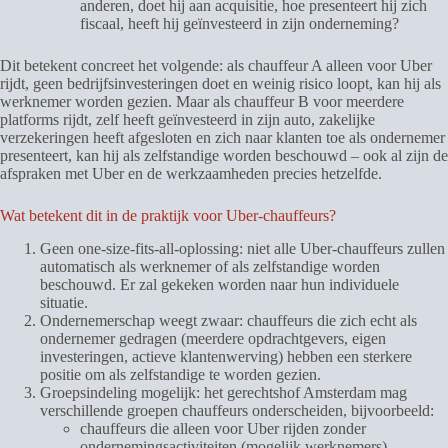
anderen, doet hij aan acquisitie, hoe presenteert hij zich
fiscaal, heeft hij geïnvesteerd in zijn onderneming?
Dit betekent concreet het volgende: als chauffeur A alleen voor Uber
rijdt, geen bedrijfsinvesteringen doet en weinig risico loopt, kan hij als
werknemer worden gezien. Maar als chauffeur B voor meerdere
platforms rijdt, zelf heeft geïnvesteerd in zijn auto, zakelijke
verzekeringen heeft afgesloten en zich naar klanten toe als ondernemer
presenteert, kan hij als zelfstandige worden beschouwd – ook al zijn de
afspraken met Uber en de werkzaamheden precies hetzelfde.
Wat betekent dit in de praktijk voor Uber-chauffeurs?
Geen one-size-fits-all-oplossing: niet alle Uber-chauffeurs zullen
automatisch als werknemer of als zelfstandige worden
beschouwd. Er zal gekeken worden naar hun individuele
situatie.
Ondernemerschap weegt zwaar: chauffeurs die zich echt als
ondernemer gedragen (meerdere opdrachtgevers, eigen
investeringen, actieve klantenwerving) hebben een sterkere
positie om als zelfstandige te worden gezien.
Groepsindeling mogelijk: het gerechtshof Amsterdam mag
verschillende groepen chauffeurs onderscheiden, bijvoorbeeld:
chauffeurs die alleen voor Uber rijden zonder
ondernemingsactiviteiten (mogelijk werknemers)