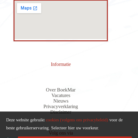
Informatie
Over BoekMar
Vacatures
Nieuws
Privacyverklaring
Discla
i
me
r
Deze website gebruikt
cookies (volgens ons privacybeleid)
voor de
beste gebruikerservaring. Selecteer hier uw voorkeur.
Volg ons via