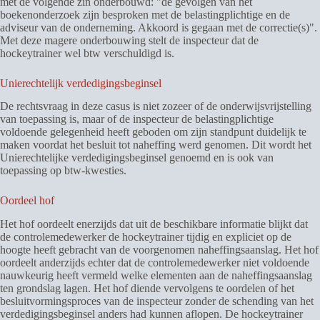
met de volgende zin onderbouwd: "de gevolgen van het
boekenonderzoek zijn besproken met de belastingplichtige en de
adviseur van de onderneming. Akkoord is gegaan met de correctie(s)".
Met deze magere onderbouwing stelt de inspecteur dat de
hockeytrainer wel btw verschuldigd is.
Unierechtelijk verdedigingsbeginsel
De rechtsvraag in deze casus is niet zozeer of de onderwijsvrijstelling
van toepassing is, maar of de inspecteur de belastingplichtige
voldoende gelegenheid heeft geboden om zijn standpunt duidelijk te
maken voordat het besluit tot naheffing werd genomen. Dit wordt het
Unierechtelijke verdedigingsbeginsel genoemd en is ook van
toepassing op btw-kwesties.
Oordeel hof
Het hof oordeelt enerzijds dat uit de beschikbare informatie blijkt dat
de controlemedewerker de hockeytrainer tijdig en expliciet op de
hoogte heeft gebracht van de voorgenomen naheffingsaanslag. Het hof
oordeelt anderzijds echter dat de controlemedewerker niet voldoende
nauwkeurig heeft vermeld welke elementen aan de naheffingsaanslag
ten grondslag lagen. Het hof diende vervolgens te oordelen of het
besluitvormingsproces van de inspecteur zonder de schending van het
verdedigingsbeginsel anders had kunnen aflopen. De hockeytrainer