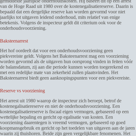
gemiddelde jaarlijkse onderhoudskosten. Hij baseert dit op een arrest
van de Hoge Raad uit 1980 over de kostenegalisatiereserve. Daarin is
bepaald dat een dergelijke reserve kan worden gevormd voor niet
jaarlijks tot uitgaven leidend onderhoud, mits relatief van enige
betekenis. Volgens de inspecteur geldt dit criterium ook voor de
onderhoudsvoorziening.
Baksteenarrest
Het hof oordeelt dat voor een onderhoudsvoorziening geen
piekvereiste geldt. Volgens het Baksteenarrest mag een voorziening
worden gevormd als de uitgaven hun oorsprong vinden in feiten vóór
de balansdatum, zij aan die periode kunnen worden toegerekend en
met een redelijke mate van zekerheid zullen plaatsvinden. Het
Baksteenarrest biedt geen aanknopingspunten voor een piekvereiste.
Reserve vs voorziening
Het arrest uit 1980 waarop de inspecteur zich beroept, betrof de
kostenegalisatiereserve en niet de onderhoudsvoorziening. Een
kostenegalisatiereserve is fiscaal eigen vermogen, gebaseerd op een
wettelijke bepaling en gericht op egalisatie van kosten. Een
voorziening daarentegen is vreemd vermogen, gebaseerd op goed
koopmansgebruik en gericht op het toedelen van uitgaven aan de jaren
waarin zij thuishoren. Beide zijn geen vergelijkbare fenomenen. Het