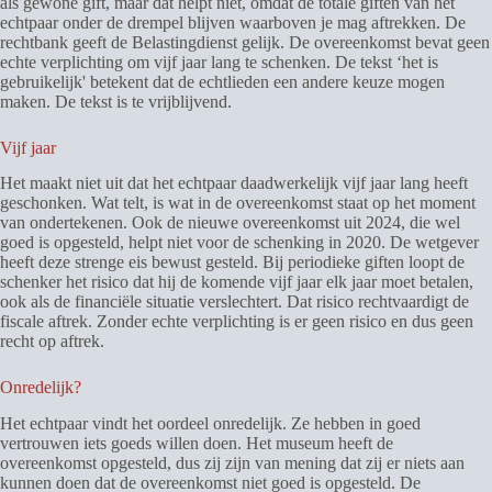
als gewone gift, maar dat helpt niet, omdat de totale giften van het
echtpaar onder de drempel blijven waarboven je mag aftrekken. De
rechtbank geeft de Belastingdienst gelijk. De overeenkomst bevat geen
echte verplichting om vijf jaar lang te schenken. De tekst ‘het is
gebruikelijk' betekent dat de echtlieden een andere keuze mogen
maken. De tekst is te vrijblijvend.
Vijf jaar
Het maakt niet uit dat het echtpaar daadwerkelijk vijf jaar lang heeft
geschonken. Wat telt, is wat in de overeenkomst staat op het moment
van ondertekenen. Ook de nieuwe overeenkomst uit 2024, die wel
goed is opgesteld, helpt niet voor de schenking in 2020. De wetgever
heeft deze strenge eis bewust gesteld. Bij periodieke giften loopt de
schenker het risico dat hij de komende vijf jaar elk jaar moet betalen,
ook als de financiële situatie verslechtert. Dat risico rechtvaardigt de
fiscale aftrek. Zonder echte verplichting is er geen risico en dus geen
recht op aftrek.
Onredelijk?
Het echtpaar vindt het oordeel onredelijk. Ze hebben in goed
vertrouwen iets goeds willen doen. Het museum heeft de
overeenkomst opgesteld, dus zij zijn van mening dat zij er niets aan
kunnen doen dat de overeenkomst niet goed is opgesteld. De