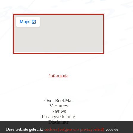
Informatie
Over BoekMar
Vacatures
Nieuws
Privacyverklaring
Discla
i
me
r
Deze website gebruikt
cookies (volgens ons privacybeleid)
voor de