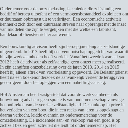
Ondernemer voor de omzetbelasting is eenieder, die zelfstandig een
bedrijf of beroep uitoefent of een vermogensbestanddeel exploiteert om
er duurzaam opbrengst uit te verkrijgen. Een economische activiteit
kenmerkt zich door een duurzaam streven naar opbrengst met de inzet
van middelen die zijn te vergelijken met die welke een fabrikant,
handelaar of dienstverrichter aanwendt.
Een bouwkundig adviseur heeft zijn beroep jarenlang als zelfstandige
uitgeoefend. In 2013 heeft hij een vennootschap opgericht, van waaruit
hij zijn werkzaamheden heeft verricht. Vanaf het tweede kwartaal van
2012 heeft de adviseur als zelfstandige geen omzet meer gerealiseerd.
In zijn aangiften omzetbelasting over de jaren 2013, 2014 en 2015
heeft hij alleen aftrek van voorbelasting opgevoerd. De Belastingdienst
heeft na een boekenonderzoek de aanvankelijk verleende teruggaven
gecorrigeerd door het opleggen van een naheffingsaanslag.
Hof Amsterdam heeft vastgesteld dat voor de werkzaamheden als
bouwkundig adviseur geen sprake is van ondernemerschap vanwege
het ontbreken van de vereiste zelfstandigheid. De aankoop in privé in
het verleden van een boot, die in een reeks van jaren is opgeknapt en
daarna verkocht, leidde evenmin tot ondernemerschap voor de
omzetbelasting. De incidentele aan- en verkoop van een goed is op
zichzelf bezien geen activiteit die leidt tot ondernemerschap. Het