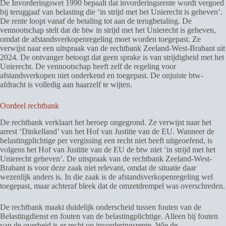
De Invorderingswet 1990 bepaalt dat invorderingsrente wordt vergoed
bij teruggaaf van belasting die ‘in strijd met het Unierecht is geheven’.
De rente loopt vanaf de betaling tot aan de terugbetaling. De
vennootschap stelt dat de btw in strijd met het Unierecht is geheven,
omdat de afstandsverkopenregeling moet worden toegepast. Ze
verwijst naar een uitspraak van de rechtbank Zeeland-West-Brabant uit
2024. De ontvanger betoogt dat geen sprake is van strijdigheid met het
Unierecht. De vennootschap heeft zelf de regeling voor
afstandsverkopen niet onderkend en toegepast. De onjuiste btw-
afdracht is volledig aan haarzelf te wijten.
Oordeel rechtbank
De rechtbank verklaart het beroep ongegrond. Ze verwijst naar het
arrest ‘Dinkelland’ van het Hof van Justitie van de EU. Wanneer de
belastingplichtige per vergissing een recht niet heeft uitgeoefend, is
volgens het Hof van Justitie van de EU de btw niet ‘in strijd met het
Unierecht geheven’. De uitspraak van de rechtbank Zeeland-West-
Brabant is voor deze zaak niet relevant, omdat de situatie daar
wezenlijk anders is. In die zaak is de afstandsverkopenregeling wel
toegepast, maar achteraf bleek dat de omzetdrempel was overschreden.
De rechtbank maakt duidelijk onderscheid tussen fouten van de
Belastingdienst en fouten van de belastingplichtige. Alleen bij fouten
van de overheid is er recht op invorderingsrente. Wie de