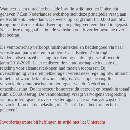
Wanneer is ten onrechte betaalde btw ‘in strijd met het Unierecht
geheven’? Een Nederlandse webshop stelt deze principiële vraag aan
de Rechtbank Gelderland. De webshop krijgt ruim € 50.000 aan btw
terug, omdat ze de afstandsverkopenregeling verkeerd heeft toegepast.
Naast deze teruggaaf claimt de webshop ook invorderingsrente over
het bedrag.
De vennootschap verkoopt huishoudtextiel en beddengoed via haar
website aan particulieren in andere EU-lidstaten. Ze brengt
Nederlandse omzetbelasting in rekening en draagt deze af over de
jaren 2018-2020. Later realiseert de vennootschap zich dat ze de
regeling voor afstandsverkopen had moeten toepassen. Bij
overschrijding van drempelbedragen vereist deze regeling btw-afdracht
in het land waar de klant woonachtig is. Via suppletieaangiften
verzoekt de vennootschap om teruggaaf van de Nederlandse
omzetbelasting. De inspecteur honoreert dit verzoek en betaalt in totaal
ruim € 50.000 terug. De vennootschap vraagt vervolgens vergoeding
van invorderingsrente over deze teruggaaf. De ontvanger wijst dit
verzoek af, omdat de belasting niet ‘in strijd met het Unierecht is
geheven’.
Invorderingsrente bij heffingen in strijd met het Unierecht