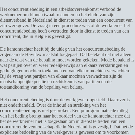
Het concurrentiebeding in een arbeidsovereenkomst verbood de
werknemer om binnen twaalf maanden na het einde van zijn
dienstverband in Nederland in dienst te treden van een concurrent van
zijn werkgever. De vraag in een procedure was of de werknemer het
concurrentiebeding heeft overtreden door in dienst te treden van een
concurrent, die in België is gevestigd.
De kantonrechter heeft bij de uitleg van het concurrentiebeding de
zogenaamde Haviltex-maatstaf toegepast. Dat betekent dat niet alleen
naar de tekst van de bepaling moet worden gekeken. Mede bepalend is
wat partijen over en weer redelijkerwijs aan elkaars verklaringen en
gedragingen mochten toekennen en van elkaar mochten verwachten.
Bij de vraag wat partijen van elkaar mochten verwachten zijn de
maatschappelijke positie en rechtskennis van partijen en de
totstandkoming van de bepaling van belang.
Het concurrentiebeding is door de werkgever opgesteld. Daarover is
niet onderhandeld. Over de inhoud en strekking van het
concurrentiebeding is niet gesproken. Een puur grammaticale uitleg
van het beding brengt naar het oordeel van de kantonrechter mee dat
het de werknemer niet is toegestaan om in dienst te treden van een
concurrerende vennootschap die in Nederland is gevestigd. Dat het de
expliciete bedoeling van de werkgever is geweest om te voorkomen