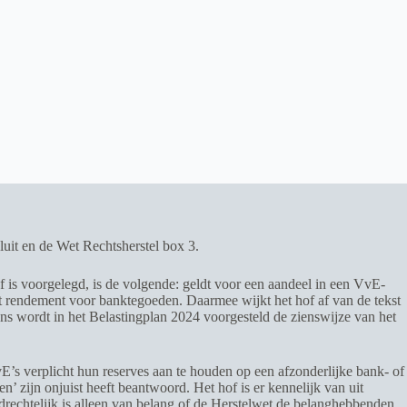
uit en de Wet Rechtsherstel box 3.
f is voorgelegd, is de volgende: geldt voor een aandeel in een VvE-
et rendement voor banktegoeden. Daarmee wijkt het hof af van de tekst
ens wordt in het Belastingplan 2024 voorgesteld de zienswijze van het
E’s verplicht hun reserves aan te houden op een afzonderlijke bank- of
’ zijn onjuist heeft beantwoord. Het hof is er kennelijk van uit
drechtelijk is alleen van belang of de Herstelwet de belanghebbenden