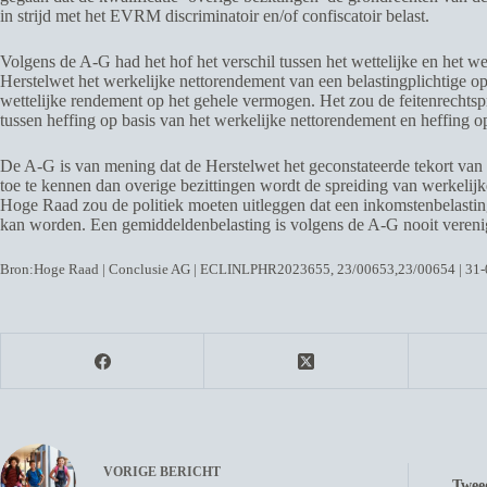
in strijd met het EVRM discriminatoir en/of confiscatoir belast.
Volgens de A-G had het hof het verschil tussen het wettelijke en het
Herstelwet het werkelijke nettorendement van een belastingplichtige o
wettelijke rendement op het gehele vermogen. Het zou de feitenrechtspr
tussen heffing op basis van het werkelijke nettorendement en heffing o
De A-G is van mening dat de Herstelwet het geconstateerde tekort va
toe te kennen dan overige bezittingen wordt de spreiding van werkeli
Hoge Raad zou de politiek moeten uitleggen dat een inkomstenbelasting
kan worden. Een gemiddeldenbelasting is volgens de A-G nooit vereni
Bron:Hoge Raad | Conclusie AG | ECLINLPHR2023655, 23/00653,23/00654 | 31
VORIGE
BERICHT
Twee