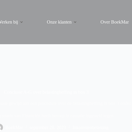
erken bij
Onze klanten
Over BoekMar
Conclusie A-G over belastingheffing in box 3
ie gewijd aan een procedure over de belastingheffing in box 3 onder h
cretaris van Financiën heeft beroep in cassatie ingesteld tegen
BoekMar
september 28, 2023
Inkomstenbelasting