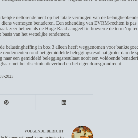
 werkelijke nettorendement op het totale vermogen van de belanghebben
p diens vermogen benaderen. Een schending van EVRM-rechten is pas aan 
aak zeer helpen als de Hoge Raad aangeeft in hoeverre de term ‘op recht
p basis van het wettelijke rendement.
n de belastingheffing in box 3 alleen heeft weggenomen voor banktego
jke rendementen rond het gemiddelde beleggingsresultaat groter dan de
 naar een gemiddeld beleggingsresultaat nooit een voldoende benaderin
gbaar met het discriminatieverbod en het eigendomsgrondrecht.
-08-2023
VOLGENDE
BERICHT
de Kamer wil veel aanpassingen in