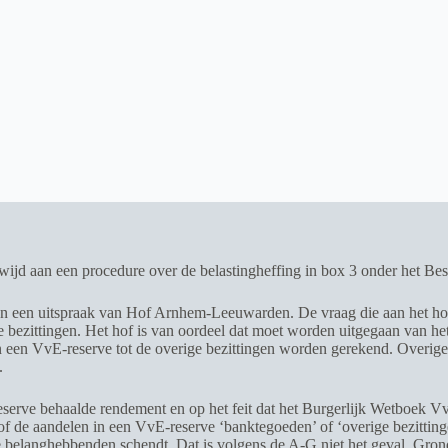
jd aan een procedure over de belastingheffing in box 3 onder het Besl
tegen een uitspraak van Hof Arnhem-Leeuwarden. De vraag die aan het ho
e bezittingen. Het hof is van oordeel dat moet worden uitgegaan van h
 in een VvE-reserve tot de overige bezittingen worden gerekend. Overig
.
eserve behaalde rendement en op het feit dat het Burgerlijk Wetboek Vv
f de aandelen in een VvE-reserve ‘banktegoeden’ of ‘overige bezittingen
de belanghebbenden schendt. Dat is volgens de A-G niet het geval. Gron