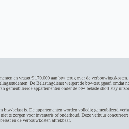
menten en vraagt € 170.000 aan btw terug over de verbouwingskosten. 
selingsstudenten. De Belastingdienst weigert de btw-teruggaaf, omdat 
 van gemeubileerde appartementen onder de btw-belaste short-stay uitzo
ten btw-belast is. De appartementen worden volledig gemeubileerd ver
 niet te zorgen voor inventaris of onderhoud. Deze verhuur concurreert 
-belast en de verbouwkosten aftrekbaar.