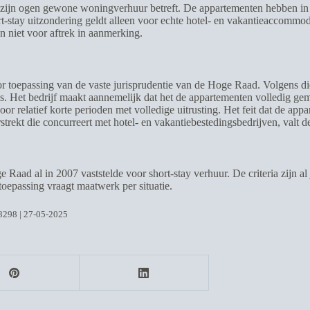
 in zijn ogen gewone woningverhuur betreft. De appartementen hebben 
t-stay uitzondering geldt alleen voor echte hotel- en vakantieaccomm
 niet voor aftrek in aanmerking.
or toepassing van de vaste jurisprudentie van de Hoge Raad. Volgens die
aris. Het bedrijf maakt aannemelijk dat het de appartementen volledig 
voor relatief korte perioden met volledige uitrusting. Het feit dat de 
strekt die concurreert met hotel- en vakantiebestedingsbedrijven, valt d
Raad al in 2007 vaststelde voor short-stay verhuur. De criteria zijn al 
 toepassing vraagt maatwerk per situatie.
3298 | 27-05-2025