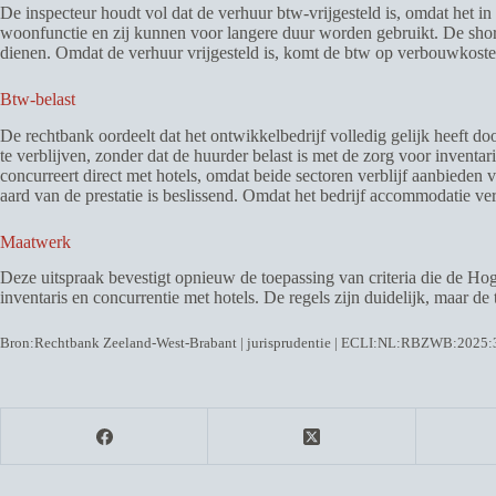
De inspecteur houdt vol dat de verhuur btw-vrijgesteld is, omdat het
woonfunctie en zij kunnen voor langere duur worden gebruikt. De shor
dienen. Omdat de verhuur vrijgesteld is, komt de btw op verbouwkosten
Btw-belast
De rechtbank oordeelt dat het ontwikkelbedrijf volledig gelijk heeft do
te verblijven, zonder dat de huurder belast is met de zorg voor invent
concurreert direct met hotels, omdat beide sectoren verblijf aanbieden 
aard van de prestatie is beslissend. Omdat het bedrijf accommodatie ver
Maatwerk
Deze uitspraak bevestigt opnieuw de toepassing van criteria die de Hoge 
inventaris en concurrentie met hotels. De regels zijn duidelijk, maar de
Bron:Rechtbank Zeeland-West-Brabant | jurisprudentie | ECLI:NL:RBZWB:2025: