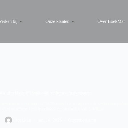
erken bij
Onze klanten
Over BoekMar
tw aftrekbaar bij short-stay verhuur appartementen
artementen en vraagt € 170.000 aan btw terug over de verbouwingskost
leerd verhuren voor maximaal zes maanden aan tijdelijke
BoekMar
juni 19, 2025
Omzetbelasting