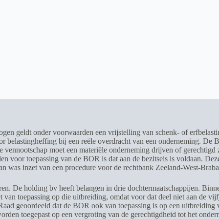
gen geldt onder voorwaarden een vrijstelling van schenk- of erfbelast
r belastingheffing bij een reële overdracht van een onderneming. De 
 De vennootschap moet een materiële onderneming drijven of gerechtigd 
 voor toepassing van de BOR is dat aan de bezitseis is voldaan. Deze b
ldaan was inzet van een procedure voor de rechtbank Zeeland-West-Braba
en. De holding bv heeft belangen in drie dochtermaatschappijen. Binnen
n toepassing op die uitbreiding, omdat voor dat deel niet aan de vijfjaa
 Raad geoordeeld dat de BOR ook van toepassing is op een uitbreiding 
worden toegepast op een vergroting van de gerechtigdheid tot het onde