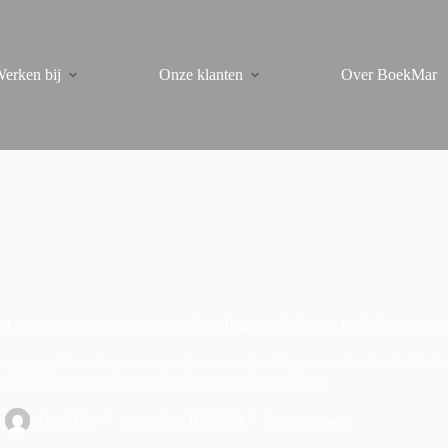
erken bij
Onze klanten
Over BoekMar
et van toepassing op recente uitbreiding van belangen in dochtermaats
mogen geldt onder voorwaarden een vrijstelling van schenk- of erfbela
edoeld om te voorkomen dat de continuïteit van een
BoekMar
november 16, 2023
Successiewet