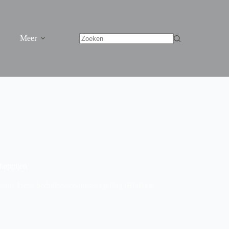
Meer
chappijen
sting. Deze bedrijfsopvolgingsregeling (BOR) is