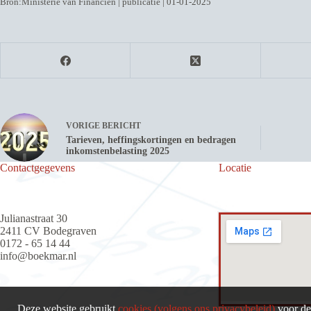
Bron:Ministerie van Financiën | publicatie | 01-01-2025
VORIGE
BERICHT
Tarieven, heffingskortingen en bedragen
inkomstenbelasting 2025
Contactgegevens
Locatie
Julianastraat 30
2411 CV Bodegraven
0172 - 65 14 44
info@boekmar.nl
Deze website gebruikt
cookies (volgens ons privacybeleid)
voor de 