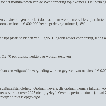
t tot het norminkomen van de Wet normering topinkomens. Dat bedraag
 verstrekkingen onbelast doen aan hun werknemers. De vrije ruimte i
loonsom boven € 400.000 bedraagt de vrije ruimte 1,18%.
altijd plaats te vinden van € 3,95. Dit geldt zowel voor ontbijt, lunch 
n € 2,40 per thuisgewerkte dag worden gegeven.
r kan een vrijgestelde vergoeding worden gegeven van maximaal € 0,23
schijnzelfstandigheid. Opdrachtgevers, die opdrachtnemers inhuren voor
oetes worden over 2025 niet opgelegd. Over de periode vóór 1 januari 2
nwijzing niet is opgevolgd.