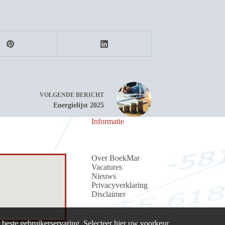
VOLGENDE
BERICHT
Energielijst 2025
Informatie
Over BoekMar
Vacatures
Nieuws
Privacyverklaring
Discla
i
me
r
beste gebruikerservaring. Selecteer hier uw voorkeur.