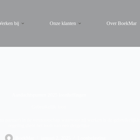
erken bij
Onze klanten
Over BoekMar
Aandachtspunten 2025 loonheffingen
Gebruikelijk loon
s partner) in de vennootschap waarvoor zij werken is de gebruikelijk
regeling dient het loon van een dergelijke
BoekMar
januari 2, 2025
Loonbelasting